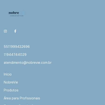
5511999432696
11944744029
atendimento@nobrevie.com.br
Início
NobreVie
Produtos
Área para Profissionais