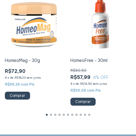
HomeoMag - 30g
HomeoFree - 30ml
R$72,90
R$60,50
R$57,99
4
% OFF
4
x
de
R$18,23
sem juros
4
x
de
R$14,50
sem juros
R$69,26
com
Pix
R$55,09
com
Pix