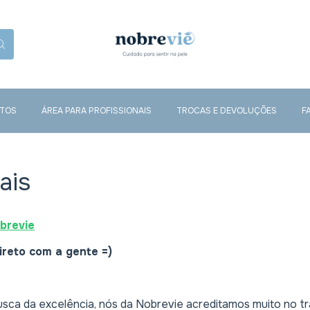
TOS
ÁREA PARA PROFISSIONAIS
TROCAS E DEVOLUÇÕES
F
ais
brevie
ireto com a gente =)
ca da excelência, nós da Nobrevie acreditamos muito no trab