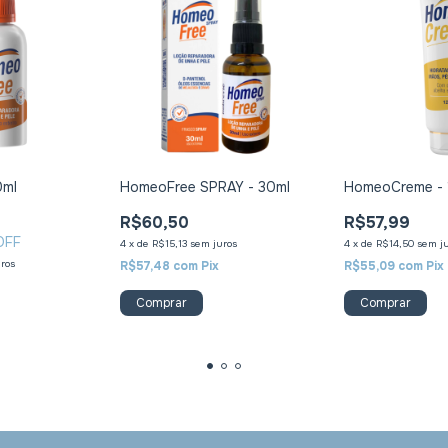
0ml
HomeoFree SPRAY - 30ml
HomeoCreme -
R$60,50
R$57,99
OFF
4
x
de
R$15,13
sem juros
4
x
de
R$14,50
sem j
ros
R$57,48
com
Pix
R$55,09
com
Pix