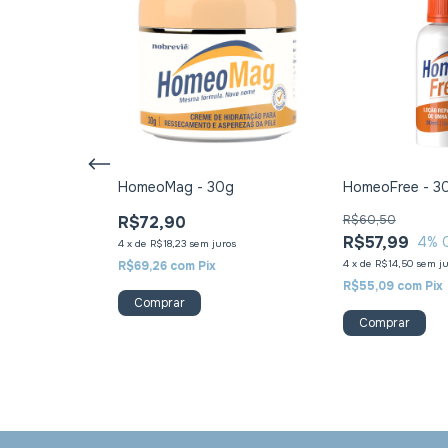
o Hialurônico
HomeoMag - 30g
HomeoFree - 3
R$72,90
R$60,50
R$57,99
4
% 
4
x
de
R$18,23
sem juros
ros
4
x
de
R$14,50
sem ju
R$69,26
com
Pix
R$55,09
com
Pix