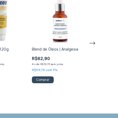
 120g
Blend de Óleos | Analgesia
Blend Extratos
Óleos essencia
R$62,90
e Renovação
R$56,90
uros
4
x
de
R$15,73
sem juros
4
x
de
R$14,23
sem j
R$59,76
com
Pix
R$54,06
com
Pix